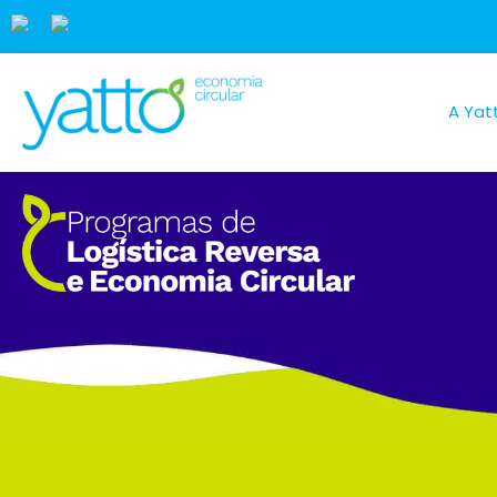
A Yat