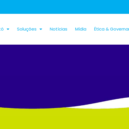
tó
Soluções
Notícias
Mídia
Ética & Govern