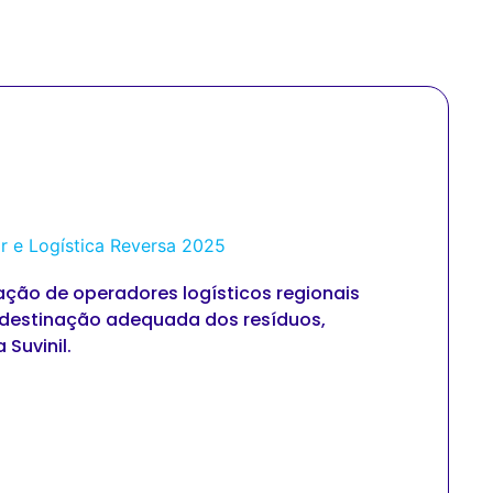
ão de operadores logísticos regionais
Gestã
e destinação adequada dos resíduos,
real d
 Suvinil.
dispon
logís