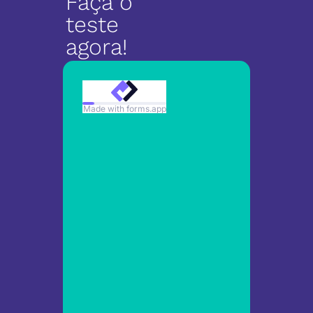
Faça o
teste
agora!