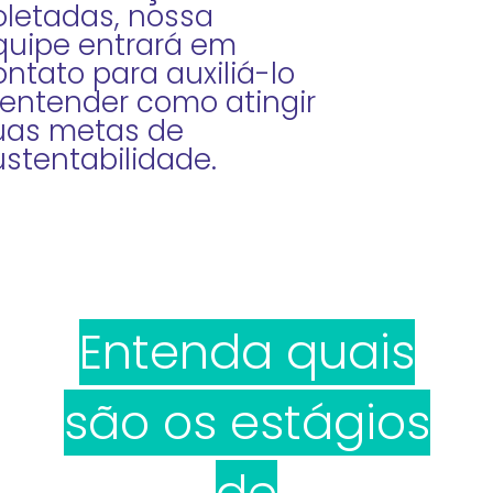
oletadas, nossa
quipe entrará em
ontato para auxiliá-lo
 entender como atingir
uas metas de
ustentabilidade.
Entenda quais
são os estágios