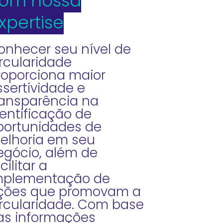
om nossa
xpertise
onhecer seu nível de
ircularidade
roporciona maior
ssertividade e
ransparência na
dentificação de
portunidades de
elhoria em seu
egócio, além de
cilitar a
mplementação de
ções que promovam a
ircularidade. Com base
as informações