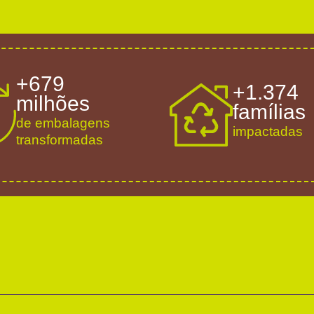
+679
+1.374
milhões
famílias
de embalagens
impactadas
transformadas