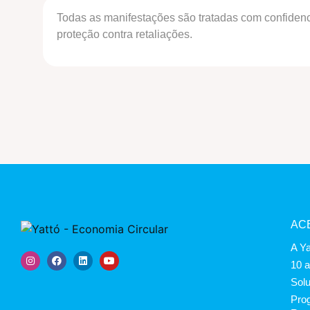
Todas as manifestações são tratadas com confidenc
proteção contra retaliações.
AC
A Ya
10 
Sol
Prog