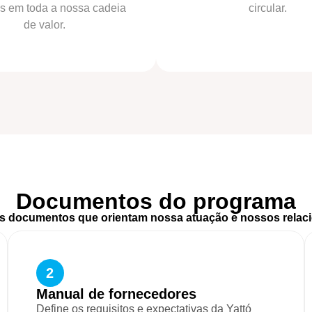
s em toda a nossa cadeia
circular.
de valor.
Documentos do programa
s documentos que orientam nossa atuação e nossos relac
2
Manual de fornecedores
Define os requisitos e expectativas da Yattó