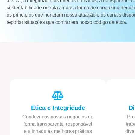
a ética, a integridade, os direitos humanos, a transparência 
sustentabilidade orienta a nossa forma de conduzir o negó
os princípios que norteiam nossa atuação e os canais dispo
reportar situações que contrariem nosso código de ética.
Ética e Integridade
Di
Conduzimos nossos negócios de
Pro
forma transparente, responsável
trab
e alinhada às melhores práticas
dive