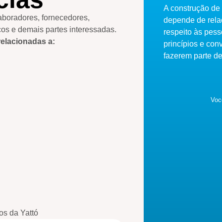
A construção de 
aboradores, fornecedores,
depende de relaç
iços e demais partes interessadas.
respeito às pes
relacionadas a:
princípios e con
fazerem parte d
Voc
os da Yattó