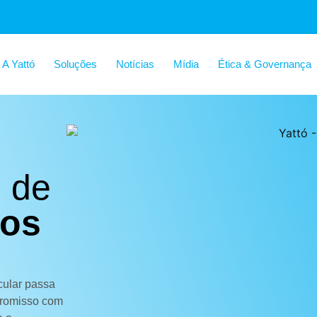
A Yattó
Soluções
Notícias
Mídia
Ética & Governança
 de
tos
cular passa
promisso com