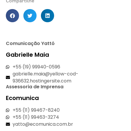
Compartilhe
Comunicação Yattó
Gabrielle Maia
+55 (19) 99940-0596
gabrielle.maia@yellow-cod-
936632.hostingersite.com
Assessoria de Imprensa
Ecomunica
+55 (11) 99467-8240
+55 (11) 99463-3274
yatto@ecomunica.com.br