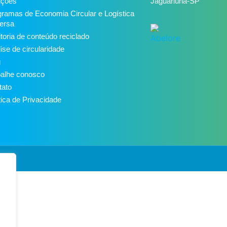
uções
Jaguariúna-SP
ramas de Economia Circular e Logística
ersa
toria de conteúdo reciclado
ise de circularidade
g
balhe conosco
tato
tica de Privacidade