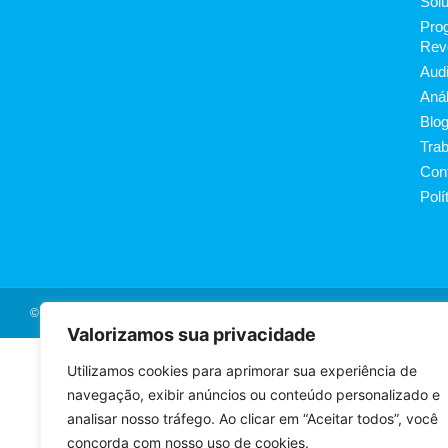
Sol
Prog
Rev
Audi
Anál
Blo
Tra
Con
Polí
© Yattó - Todos os Direitos Reservados
Valorizamos sua privacidade
Utilizamos cookies para aprimorar sua experiência de
navegação, exibir anúncios ou conteúdo personalizado e
analisar nosso tráfego. Ao clicar em “Aceitar todos”, você
concorda com nosso uso de cookies.