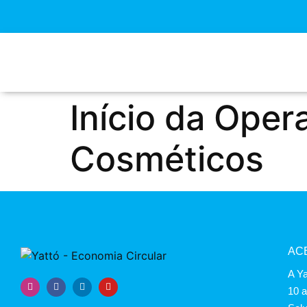
Início da Ope
Cosméticos
AC
A Ya
10 