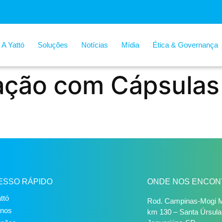
A Yattó
Soluções
Notícias
Mídia
Ética & Governança
ração com Cápsulas
ESSO RÁPIDO
ONDE NOS ENCON
ttó
Rod. Campinas-Mogi M
anos
km 130 – Santa Úrsula