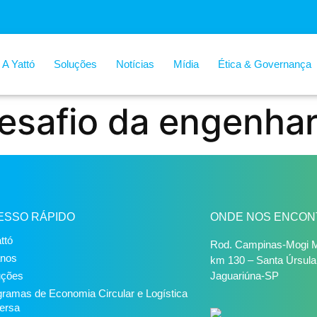
A Yattó
Soluções
Notícias
Mídia
Ética & Governança
desafio da engenhar
ESSO RÁPIDO
ONDE NOS ENCON
ttó
Rod. Campinas-Mogi M
anos
km 130 – Santa Úrsula
uções
Jaguariúna-SP
ramas de Economia Circular e Logística
ersa