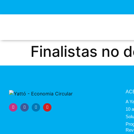
Finalistas no 
AC
A Ya
10 
Sol
Prog
Rev