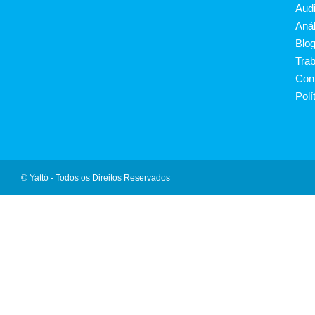
Audi
Anál
Blo
Tra
Con
Polí
© Yattó - Todos os Direitos Reservados