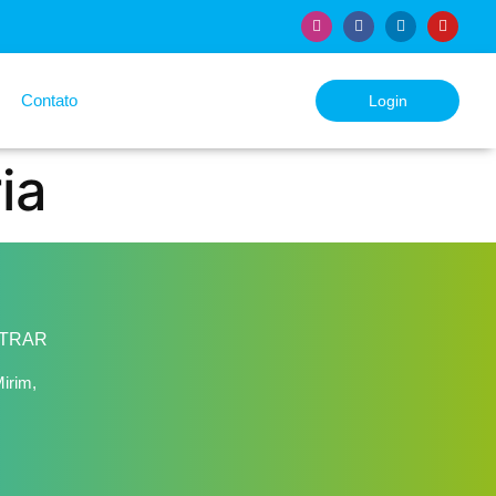
Contato
Login
ia
TRAR
irim,