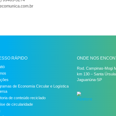
ecomunica.com.br
ESSO RÁPIDO
ONDE NOS ENCON
ttó
Rod. Campinas-Mogi M
anos
km 130 – Santa Úrsula
uções
Jaguariúna-SP
ramas de Economia Circular e Logística
ersa
toria de conteúdo reciclado
ise de circularidade
g