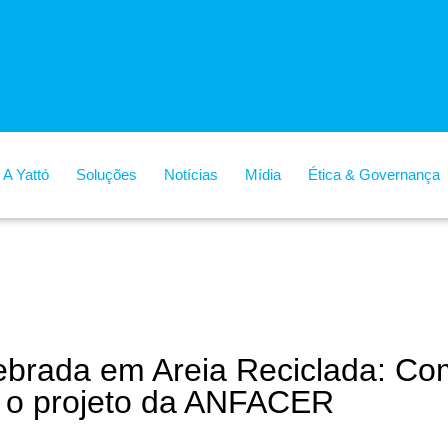
A Yattó
Soluções
Notícias
Mídia
Ética & Governança
brada em Areia Reciclada: Co
ra o projeto da ANFACER