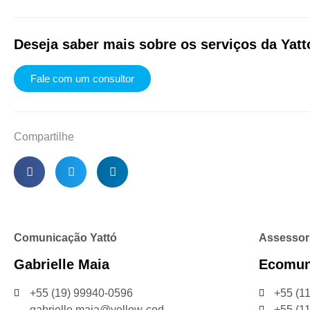
Deseja saber mais sobre os serviços da Yat
Fale com um consultor
Compartilhe
Comunicação Yattó
Assessor
Gabrielle Maia
Ecomun
+55 (19) 99940-0596
+55 (1
gabrielle.maia@yellow-cod-
+55 (1