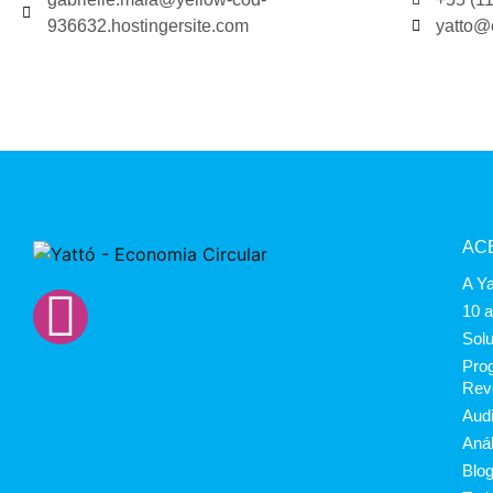
936632.hostingersite.com
yatto@
AC
A Ya
10 
Sol
Prog
Rev
Audi
Anál
Blo