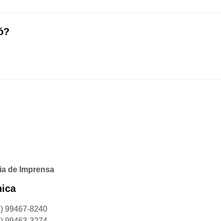
tó?
ia de Imprensa
ica
1) 99467-8240
1) 99463-3274