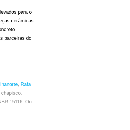
levados para o
peças cerâmicas
oncreto
as parceiras do
lhanorte
,
Rafa
, chapisco,
 NBR 15116. Ou