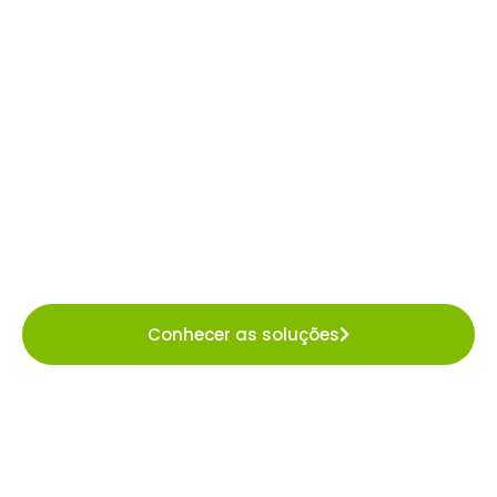
de soluções
em economia
circular
Conduzimos grandes empresas a transformar
compliance em impacto legítimo, com segurança
regulatória, dados auditáveis e operações
escaláveis. Elevamos a estratégia de
sustentabilidade da sua marca para além do
cumprimento legal.
Conhecer as soluções